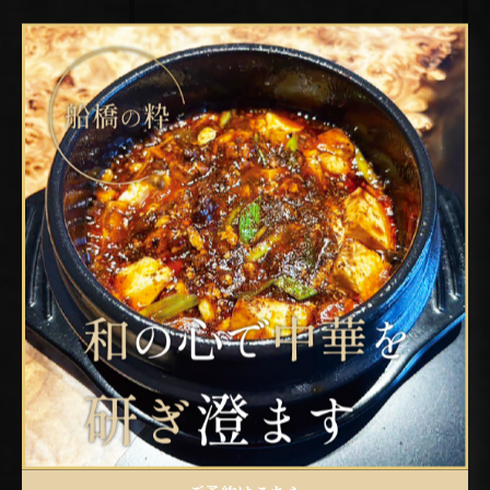
最近の投稿
Recent Posts
2026/03/31
船橋の歴史を深掘り地名の由来と歴史的建造物巡りの楽しみ方
2026/03/31
船橋グルメで千葉県の旬食材や名物も楽しむ夜ご飯とディナーの選び方
2026/03/31
中華料理の人気店が集まる千葉県船橋市で注目したい本格メニューと満足ランチの楽しみ方