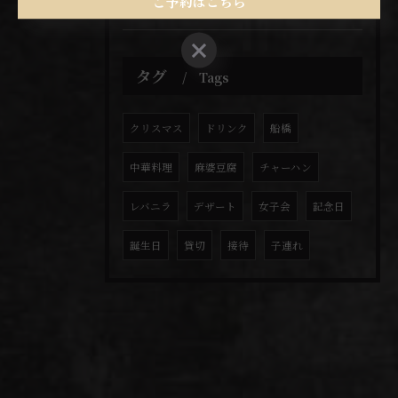
ご予約はこちら
ご予約はこちら
タグ
Tags
クリスマス
ドリンク
船橋
中華料理
麻婆豆腐
チャーハン
レバニラ
デザート
女子会
記念日
誕生日
貸切
接待
子連れ