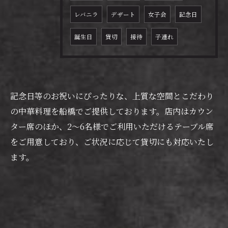
レバニラ
デザート
女子会
記念日
誕生日
貸切
接待
子連れ
記念日等のお祝いにぴったりな、上質な空間とこだわり
の中華料理を船橋でご提供しております。店内はカウン
ター席のほか、2～6名様でご利用いただけるテーブル席
ご予約はこちら
をご用意しており、ご状況に応じて貸切にも対応いたし
ます。