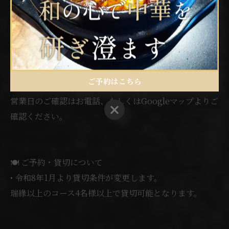
15日/17日/24日
⚠️スケジュールが変更する場合がございます。
ご予約はこちら
Instagramにて随時更新致しますが
営業日のご確認はお電話、もしくはGoogleマップよりご
ご予約はこちら
確認ください。
🍽️ ご予約・貸切について
• 令和8年1月より貸切条件が変更します。
瑞緣以上のコース4名様以上で貸切可能となります。