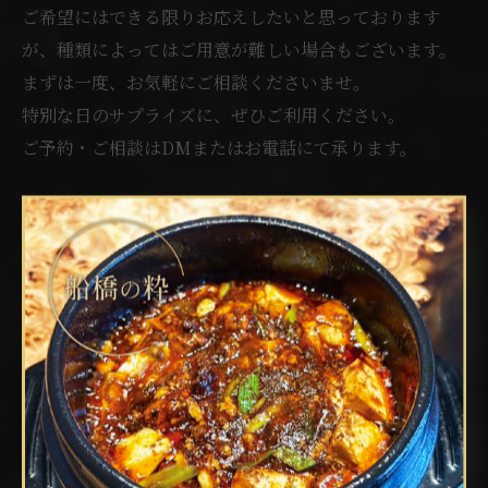
ご希望にはできる限りお応えしたいと思っております
が、種類によってはご用意が難しい場合もございます。
まずは一度、お気軽にご相談くださいませ。
特別な日のサプライズに、ぜひご利用ください。
ご予約・ご相談はDMまたはお電話にて承ります。
⚠️1月ランチの営業時間の変更
対象のお日にち(31日)
31日ランチの営業開始時間が異なります。
11時からとなりますのでご注意下さい。
🍽️ディナー貸切のご予約済みお日にち