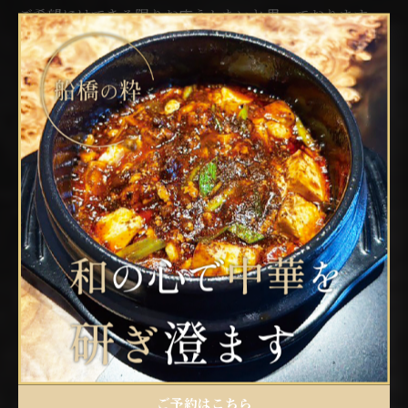
ご希望にはできる限りお応えしたいと思っております
が、種類によってはご用意が難しい場合もございます。
まずは一度、お気軽にご相談くださいませ。
特別な日のサプライズに、ぜひご利用ください。
ご予約・ご相談はDMまたはお電話にて承ります。
⚠️スケジュールが変更する場合がございます。
Instagramにて随時更新致しますが
営業日のご確認はお電話、もしくはGoogleマップよりご
確認ください。
🍽️ ご予約・貸切について
• 令和8年1月より貸切条件が変更します。
ご予約はこちら