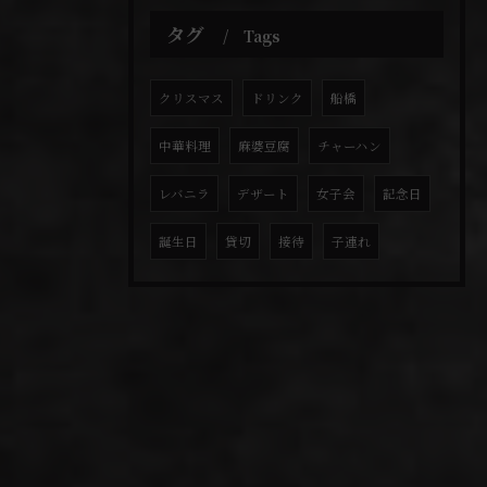
タグ
Tags
クリスマス
ドリンク
船橋
中華料理
麻婆豆腐
チャーハン
レバニラ
デザート
女子会
記念日
誕生日
貸切
接待
子連れ