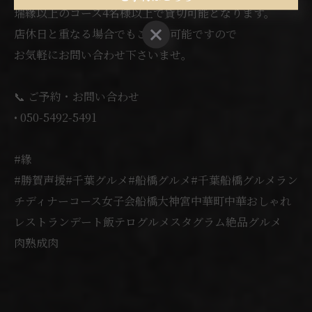
瑞緣以上のコース4名様以上で貸切可能となります。
ご予約はこちら
店休日と重なる場合でもご相談可能ですので
お気軽にお問い合わせ下さいませ。
📞 ご予約・お問い合わせ
• 050-5492-5491
#緣
#勝賀声援#千葉グルメ#船橋グルメ#千葉船橋グルメラン
チディナーコース女子会船橋大神宮中華町中華おしゃれ
レストランデート飯テログルメスタグラム絶品グルメ
肉熟成肉