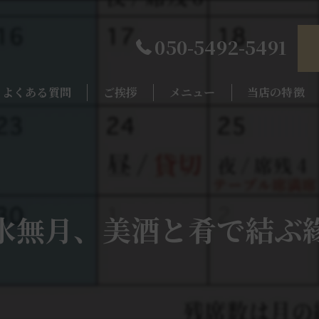
050-5492-5491
よくある質問
ご挨拶
メニュー
当店の特徴
コース
ランチ
アラカルト
コース
勝賀エール
ディナー
"水無月、美酒と肴で結ぶ緣
宴会
デート