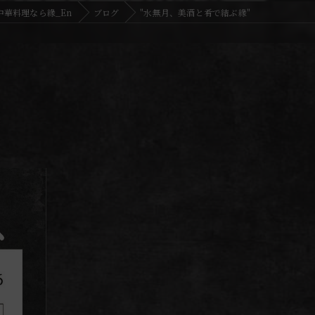
中華料理なら緣_En
ブログ
"水無月、美酒と肴で結ぶ緣"