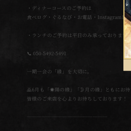
・ディナーコースのご予約は
食べログ・ぐるなび・お電話・InstagramD
・ランチのご予約は平日のみ承っております
📞 050-5492-5491
一期一会の「緣」を大切に。
🙇6月も「☀️陽の緣」「🌛月の緣」ともにお
皆様のご来店を心よりお待ちしております！
┈┈┈┈┈┈┈┈┈┈┈┈┈┈┈┈